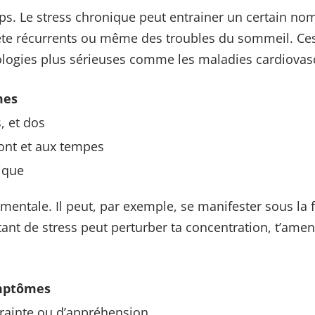
rps. Le stress chronique peut entrainer un certain no
ête récurrents ou même des troubles du sommeil. C
logies plus sérieuses comme les maladies cardiovasc
mes
, et dos
ont et aux tempes
ique
é mentale. Il peut, par exemple, se manifester sous la
stant de stress peut perturber ta concentration, t’ame
mptômes
rainte ou d’appréhension